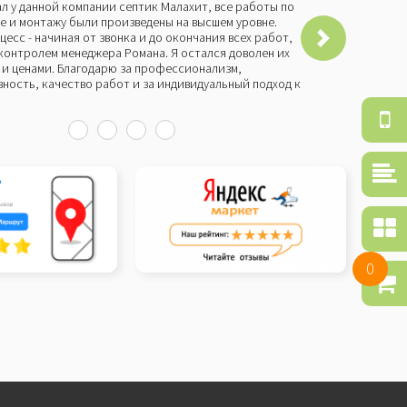
л у данной компании септик Малахит, все работы по
Бы
е и монтажу были произведены на высшем уровне.
че
цесс - начиная от звонка и до окончания всех работ,
Мо
контролем менеджера Романа. Я остался доволен их
пр
и ценами. Благодарю за профессионализм,
со
ность, качество работ и за индивидуальный подход к
и 
бы
Об
зв
Ср
то
По
се
0
Ко
то