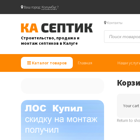
Ваш город:
Колумбус
?
Skip
to
Контакты
content
Поиск
товаров
Строительство, продажа и
монтаж септиков в Калуге
"Ка септик" — продажа, монтаж и строительство септиков в Калуге
Каталог товаров
Главная
Наши услуг
Корз
Your cart
Return to sh