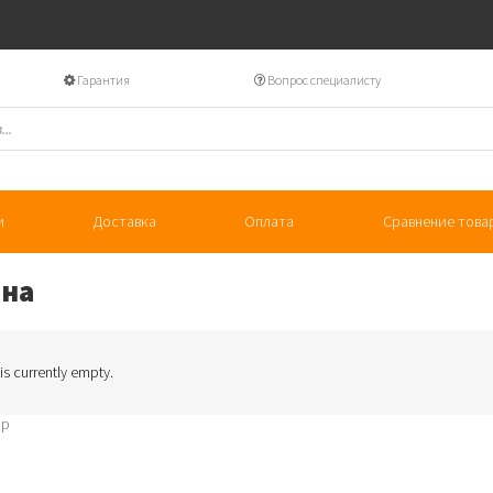
Гарантия
Вопрос специалисту
и
Доставка
Оплата
Сравнение това
ина
 is currently empty.
op