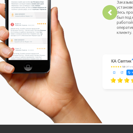
Заказыва
установк
Весь про
был под 
работой 
оператив
клиенту.