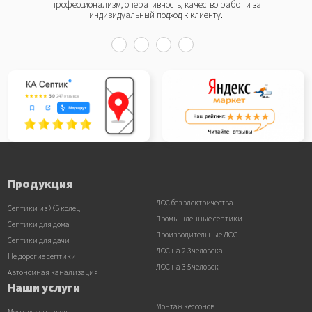
профессионализм, оперативность, качество работ и за
индивидуальный подход к клиенту.
Продукция
ЛОС без электричества
Септики из ЖБ колец
Промышленные септики
Септики для дома
Производительные ЛОС
Септики для дачи
ЛОС на 2-3 человека
Не дорогие септики
ЛОС на 3-5 человек
Автономная канализация
Наши услуги
Монтаж кессонов
Монтаж септиков