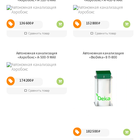
«Aэробокс» А-320-6 МАХ
«Aэробокс» А-410-8 МАХ
136 600
₽
152 800
₽
Сравнить товар
Сравнить товар
Автономная канализация
Автономная канализация
«Aэробокс» А-500-9 МАХ
«BioDeka» 8 П-800
174 200
₽
Сравнить товар
182 500
₽