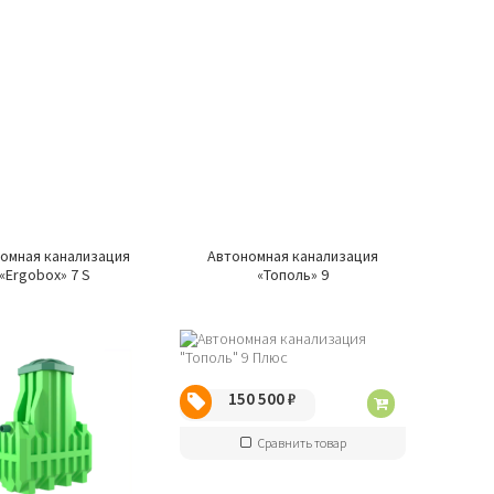
омная канализация
Автономная канализация
«Ergobox» 7 S
«Тополь» 9
150 500
₽
Сравнить товар