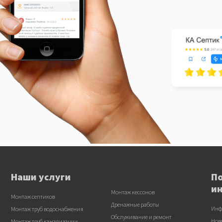
Наши услуги
П
и
Монтаж кессонов
Монтаж септиков
Дренажные работы
Инф
Монтаж труб водоснабжения
Обслуживание и ремонт
Нов
Монтаж труб канализации