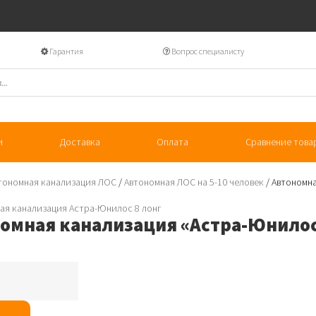
Гарантия
Вопрос специалисту
и
Доставка
Оплата
Сравнение това
тономная канализация ЛОС
/
Автономная ЛОС на 5-10 человек
/ Автономн
омная канализация «Aстра-Юнилос
я