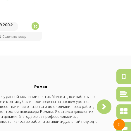
9 200
₽
Сравнить товар
Об
зв
Роман
Ср
л у данной компании септик Малахит, все работы по
Бы
то
е и монтажу были произведены на высшем уровне.
че
цесс - начиная от звонка и до окончания всех работ,
Мо
По
контролем менеджера Романа. Я остался доволен их
пр
се
и ценами. Благодарю за профессионализм,
со
ность, качество работ и за индивидуальный подход к
и 
0
бы
Ко