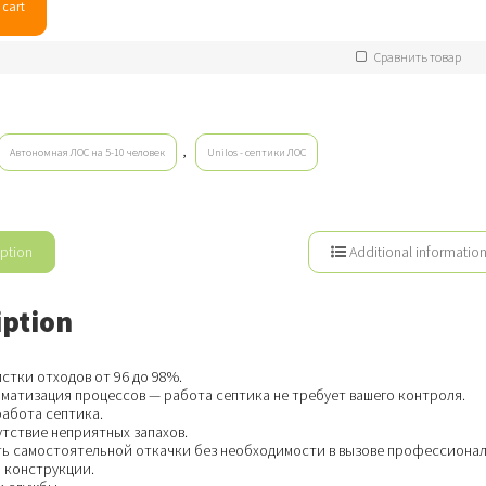
 cart
Сравнить товар
,
Автономная ЛОС на 5-10 человек
Unilos - септики ЛОС
ption
Additional informatio
iption
стки отходов от 96 до 98%.
оматизация процессов — работа септика не требует вашего контроля.
работа септика.
тствие неприятных запахов.
ь самостоятельной откачки без необходимости в вызове профессионал
 конструкции.