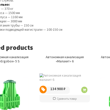
к службы.
льно:
 — 370 кг
уса — 1500 мм
пуса — 1160 мм
нции — 3000 мм
егания трубы — 150 см
езки подводящей магистрали — 100-150 см
ed products
омная канализация
Автономная канализация
Автон
«Ergobox» 5 S
«Малахит» 6
134 900
₽
Сравнить товар