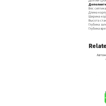
Долгий сро
Дополните
Вес септика
Длина корп
Ширина кор
Высота ста
Глубина зал
Глубина вр
Relat
Автон