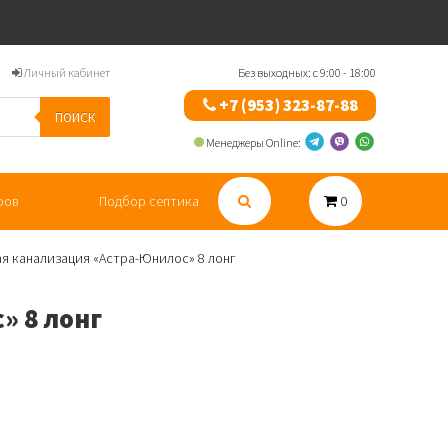
Личный кабинет
Без выходных: с 9:00 - 18:00
+7 (953) 323-87-88
ПОИСК
Менеджеры Online:
ров
Подбор септика
0
ая канализация «Aстра-Юнилос» 8 лонг
» 8 лонг