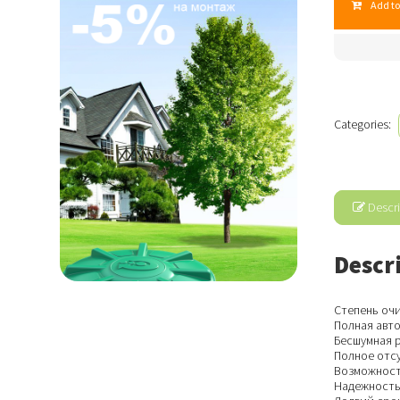
Add to
лонг
quantity
Categories:
Descri
Descr
Степень очи
Полная авт
Бесшумная 
Полное отсу
Возможност
Надежность