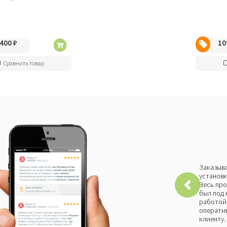
 400
₽
10
Сравнить товар
Заказыва
установк
Весь про
был под 
работой 
оператив
клиенту.