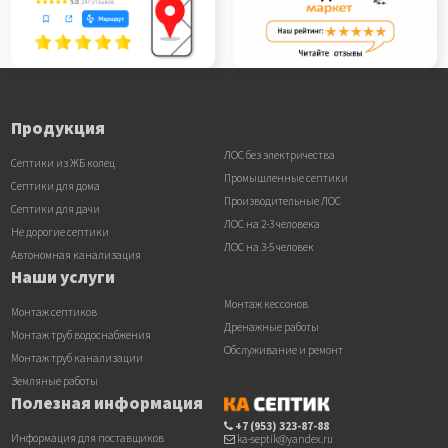
Продукция
ЛОС без электричества
Септики из ЖБ колец
Промышленные септики
Септики для дома
Производительные ЛОС
Септики для дачи
ЛОС на 2-3 человека
Не дорогие септики
ЛОС на 3-5 человек
Автономная канализация
Наши услуги
Монтаж кессонов
Монтаж септиков
Дренажные работы
Монтаж труб водоснабжения
Обслуживание и ремонт
Монтаж труб канализации
Земляные работы
Полезная информация
+7 (953) 323-87-88
Информация для поставщиков
ka-septik@yandex.ru