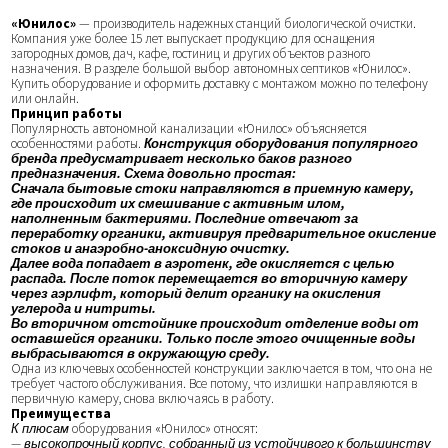
«Юнилос»
— производитель надежных станций биологической очистки.
Компания уже более 15 лет выпускает продукцию для оснащения
загородных домов, дач, кафе, гостиниц и других объектов разного
назначения. В разделе большой выбор автономных септиков «Юнилос».
Купить оборудование и оформить доставку с монтажом можно по телефону
или онлайн.
Принцип работы
Популярность автономной канализации «Юнилос» объясняется
особенностями работы.
Конструкция оборудования популярного
бренда предусматривает несколько баков разного
предназначения. Схема довольно простая:
Сначала бытовые стоки направляются в приемную камеру,
где происходит их смешивание с активным илом,
наполненным бактериями. Последние отвечают за
переработку органики, активируя предварительное окисление
стоков и анаэробно-аноксидную очистку.
Далее вода попадает в аэротенк, где окисляется с целью
распада. После поток перемещается во вторичную камеру
через аэрлифт, который делит органику на окисления
углерода и нитриты.
Во вторичном отстойнике происходит отделение воды от
оставшейся органики. Только после этого очищенные воды
выбрасываются в окружающую среду.
Одна из ключевых особенностей конструкции заключается в том, что она не
требует частого обслуживания. Все потому, что излишки направляются в
первичную камеру, снова включаясь в работу.
Преимущества
К плюсам
оборудования «Юнилос» относят:
— высокопрочный корпус, собранный из устойчивого к большинству