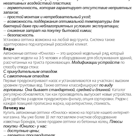
негативных воздействий пластика;
— герметичность, которая гарантирует отсутствие неприятных
запахов;
— простой монтаж и нетребовательный уход;
— возможность поддержания оптимальной температуры для
бактерий даже при неблагоприятных условиях эксплуатации;
— снижение затрат на покупку бытовой химии;
— безопасность.
Установка септика возможна на любой вид грунта. Система также
адаптирована под капризный российский климат.
Виды
Автономные септики «Юнилос» — это широкий модельный ряд, который
включает модели на 3-5 человек и оборудование для обслуживания зданий,
рассчитанных на триста проживающих.
Модификации устройств
по
способу отвода стока:
С принудительным отводом.
С самотечным отводом.
Первые предусматривают насос и устанавливаются на участках с высоким
уровнем грунтовых вод. Также септики классифицируют
по виду
горловины. Она бывает стандартной, средней и длинной.
Каталог
регулярно обновляется, так как производитель выпускает новые устройства.
Для удобства разделом предусмотрен фильтр, опция сортировки. Рядом с
каждой позицией прописана марка, характеристики, стоимость.
Почему мы
Купить автономные септики «Юнилос» можно на портале нашего интернет-
магазина. Мы уже более 10 лет поставляем очистное оборудование
известных брендов, также продаем септики из бетонных колец.
Плюсы
покупки «Юнилос» у нас:
— доступные цены;
— гарантии производителя;