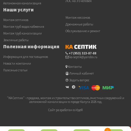
ЛОС на 3-5 человек
Автономная канализация
Наши услуги
Монтаж кессонов
Монтаж септиков
Дренажные работы
Монтаж труб водоснабжения
Обслуживание и ремонт
Монтаж труб канализации
Земляные работы
Полезная информация
+7 (953) 323-87-88
Информация для поставщиков
ka-septik@yandex.ru
Новости компании
Контакты
Полезные статьи
Личный кабинет
Задать вопрос
"КА Септик" - продажа, монтаж и строительство септиков, очистных сооружений и
автономной канализации в городе Калуга 2026 год.
Сайт разработан в ИдеЯ
0