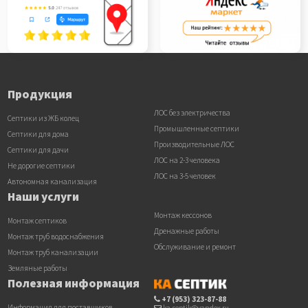
Продукция
ЛОС без электричества
Септики из ЖБ колец
Промышленные септики
Септики для дома
Производительные ЛОС
Септики для дачи
ЛОС на 2-3 человека
Не дорогие септики
ЛОС на 3-5 человек
Автономная канализация
Наши услуги
Монтаж кессонов
Монтаж септиков
Дренажные работы
Монтаж труб водоснабжения
Обслуживание и ремонт
Монтаж труб канализации
Земляные работы
Полезная информация
+7 (953) 323-87-88
Информация для поставщиков