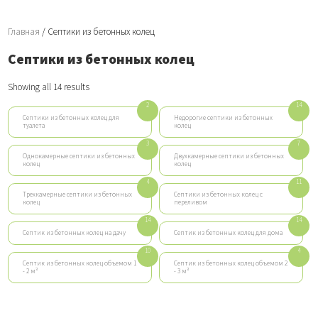
Главная
/ Септики из бетонных колец
Септики из бетонных колец
Showing all 14 results
2
14
Септики из бетонных колец для
Недорогие септики из бетонных
туалета
колец
3
7
Однокамерные септики из бетонных
Двухкамерные септики из бетонных
колец
колец
4
11
Трехкамерные септики из бетонных
Септики из бетонных колец с
колец
переливом
14
14
Септик из бетонных колец на дачу
Септик из бетонных колец для дома
10
4
Септик из бетонных колец объемом 1
Септик из бетонных колец объемом 2
- 2 м³
- 3 м³