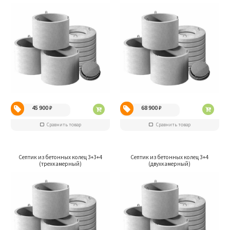
45 900
₽
68 900
₽
Сравнить товар
Сравнить товар
Септик из бетонных колец 3+3+4
Септик из бетонных колец 3+4
(трехкамерный)
(двухкамерный)