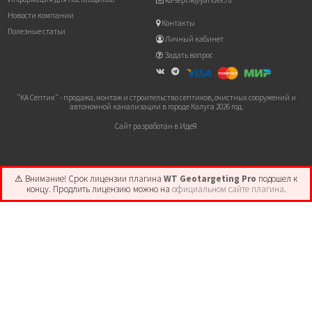
ka-septik@yandex.ru
Новости компании
Контакты
Полезные статьи
Личный кабинет
Задать вопрос
"КА Септик" - продажа, монтаж и строительство септиков, очистных сооружений и
автономной канализации в городе Калуга 2026 год.
Сайт разработан в ИдеЯ
⚠ Внимание! ️Срок лицензии плагина
WT Geotargeting Pro
подошел к
концу. Продлить лицензию можно на
официальном сайте плагина
.