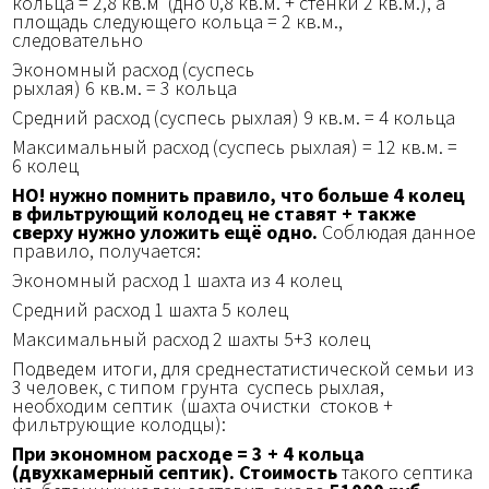
кольца = 2,8 кв.м (дно 0,8 кв.м. + стенки 2 кв.м.), а
площадь следующего кольца = 2 кв.м.,
следовательно
Экономный расход (суспесь
рыхлая) 6 кв.м. = 3 кольца
Средний расход (суспесь рыхлая) 9 кв.м. = 4 кольца
Максимальный расход (суспесь рыхлая) = 12 кв.м. =
6 колец
НО! нужно помнить правило, что больше 4 колец
в фильтрующий колодец не ставят + также
сверху нужно уложить ещё одно.
Соблюдая данное
правило, получается:
Экономный расход 1 шахта из 4 колец
Средний расход 1 шахта 5 колец
Максимальный расход 2 шахты 5+3 колец
Подведем итоги, для среднестатистической семьи из
3 человек, с т
ипом грунта суспесь рыхлая,
необходим септик (шахта очистки стоков +
фильтрующие колодцы):
При экономном расходе = 3 + 4 кольца
(двухкамерный септик).
Стоимость
такого септика