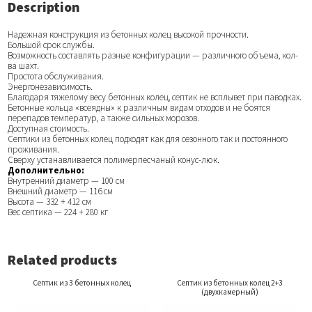
Description
Надежная конструкция из бетонных колец высокой прочности.
Большой срок службы.
Возможность составлять разные конфигурации — различного объема, кол-
ва шахт.
Простота обслуживания.
Энергонезависимость.
Благодаря тяжелому весу бетонных колец, септик не всплывет при паводках.
Бетонные кольца «всеядны» к различным видам отходов и не боятся
перепадов температур, а также сильных морозов.
Доступная стоимость.
Септики из бетонных колец подходят как для сезонного так и постоянного
проживания.
Сверху устанавливается полимерпесчаный конус-люк.
Дополнительно:
Внутренний диаметр — 100 см
Внешний диаметр — 116 см
Высота — 332 + 412 см
Вес септика — 224 + 280 кг
Related products
Септик из 3 бетонных колец
Септик из бетонных колец 2+3
(двухкамерный)