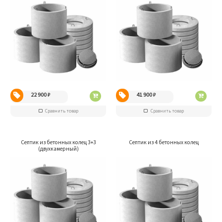
22 900
₽
41 900
₽
Сравнить товар
Сравнить товар
Септик из бетонных колец 3+3
Септик из 4 бетонных колец
(двухкамерный)