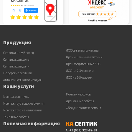
Продукция
ЛОС без электричества
Септики из ЖБ колец
Промышленные септики
Септики для дома
Производительные ЛОС
Септики для дачи
ЛОС на 2-3 человека
Не дорогие септики
ЛОС на 3-5 человек
Автономная канализация
Наши услуги
Монтаж кессонов
Монтаж септиков
Дренажные работы
Монтаж труб водоснабжения
Обслуживание и ремонт
Монтаж труб канализации
Земляные работы
Полезная информация
+7 (953) 323-87-88