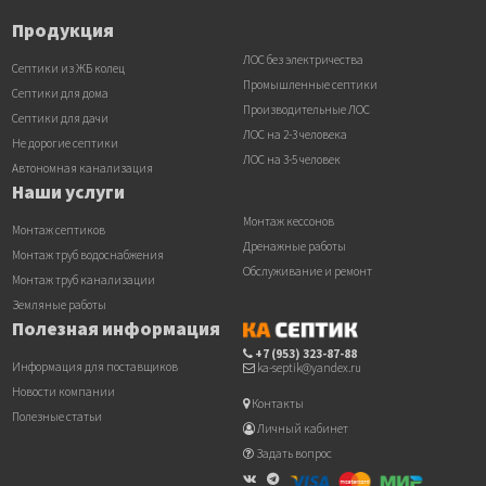
Продукция
ЛОС без электричества
Септики из ЖБ колец
Промышленные септики
Септики для дома
Производительные ЛОС
Септики для дачи
ЛОС на 2-3 человека
Не дорогие септики
ЛОС на 3-5 человек
Автономная канализация
Наши услуги
Монтаж кессонов
Монтаж септиков
Дренажные работы
Монтаж труб водоснабжения
Обслуживание и ремонт
Монтаж труб канализации
Земляные работы
Полезная информация
+7 (953) 323-87-88
Информация для поставщиков
ka-septik@yandex.ru
Новости компании
Контакты
Полезные статьи
Личный кабинет
Задать вопрос