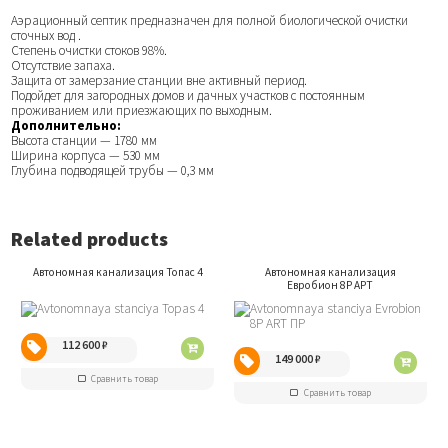
Аэрационный септик предназначен для полной биологической очистки
сточных вод .
Степень очистки стоков 98%.
Отсутствие запаха.
Защита от замерзание станции вне активный период.
Подойдет для загородных домов и дачных участков с постоянным
проживанием или приезжающих по выходным.
Дополнительно:
Высота станции — 1780 мм
Ширина корпуса — 530 мм
Глубина подводящей трубы — 0,3 мм
Related products
Автономная канализация Топас 4
Автономная канализация
Евробион 8P АРТ
112 600
₽
149 000
₽
Сравнить товар
Сравнить товар