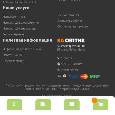
ЛОС на 3-5 человек
Автономная канализация
Наши услуги
Монтаж кессонов
Монтаж септиков
Дренажные работы
Монтаж труб водоснабжения
Обслуживание и ремонт
Монтаж труб канализации
Земляные работы
Полезная информация
+7 (953) 323-87-88
Информация для поставщиков
ka-septik@yandex.ru
Новости компании
Контакты
Полезные статьи
Личный кабинет
Задать вопрос
"КА Септик" - продажа, монтаж и строительство септиков, очистных сооружений и
автономной канализации в городе Калуга 2026 год.
Сайт разработан в ИдеЯ
0