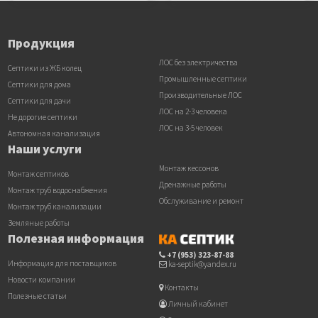
Продукция
ЛОС без электричества
Септики из ЖБ колец
Промышленные септики
Септики для дома
Производительные ЛОС
Септики для дачи
ЛОС на 2-3 человека
Не дорогие септики
ЛОС на 3-5 человек
Автономная канализация
Наши услуги
Монтаж кессонов
Монтаж септиков
Дренажные работы
Монтаж труб водоснабжения
Обслуживание и ремонт
Монтаж труб канализации
Земляные работы
Полезная информация
+7 (953) 323-87-88
Информация для поставщиков
ka-septik@yandex.ru
Новости компании
Контакты
Полезные статьи
Личный кабинет