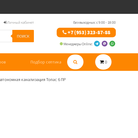
Личный кабинет
Без выходных: с 9:00 - 18:00
+7 (953) 323-87-88
ПОИСК
Менеджеры Online:
ров
Подбор септика
0
Автономная канализация Топас 6 ПР