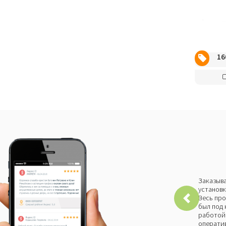
16
Заказыва
установк
Весь про
был под 
работой 
оператив