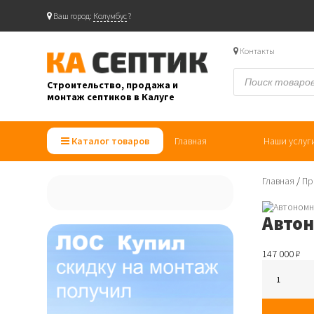
Ваш город:
Колумбус
?
Skip
to
Контакты
content
Поиск
товаров
Строительство, продажа и
монтаж септиков в Калуге
"Ка септик" — продажа, монтаж и строительство септиков в Калуге
Каталог товаров
Главная
Наши услуг
Главная
/
Пр
Автон
147 000
₽
Автономная
канализаци
Топас
6
ПР