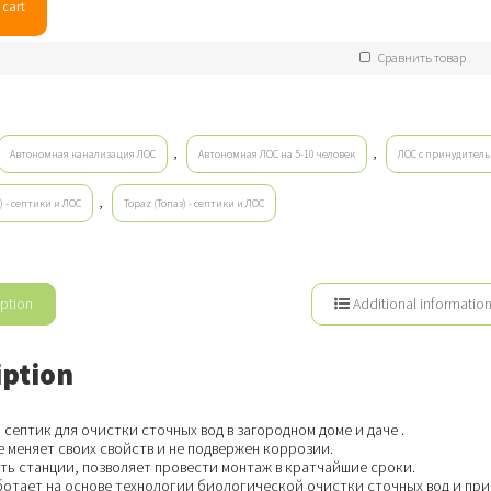
 cart
Сравнить товар
,
,
Автономная канализация ЛОС
Автономная ЛОС на 5-10 человек
ЛОС с принудител
,
) - септики и ЛОС
Topaz (Топаз) - септики и ЛОС
ption
Additional informatio
iption
септик для очистки сточных вод в загородном доме и даче .
 меняет своих свойств и не подвержен коррозии.
ть станции, позволяет провести монтаж в кратчайшие сроки.
ботает на основе технологии биологической очистки сточных вод и пр