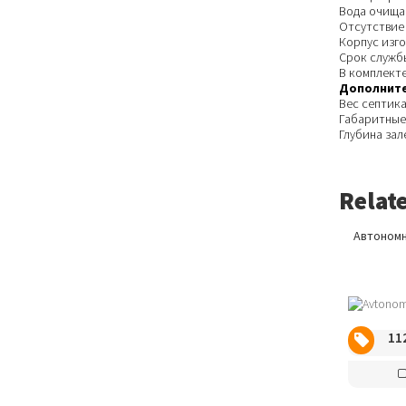
Вода очищае
Отсутствие
Корпус изг
Срок службы
В комплекте
Дополните
Вес септика
Габаритные 
Глубина зал
Relat
Автономн
11