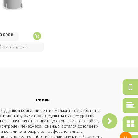
0 000
₽
Сравнить товар
Об
зв
Роман
Ср
то
л у данной компании септик Малахит, все работы по
Бы
е и монтажу были произведены на высшем уровне.
че
цесс - начиная от звонка и до окончания всех работ,
Мо
По
контролем менеджера Романа. Я остался доволен их
пр
се
и ценами. Благодарю за профессионализм,
со
ность, качество работ и за индивидуальный подход к
и 
0