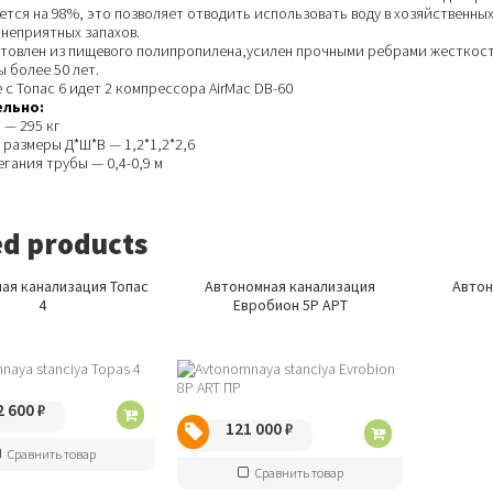
тся на 98%, это позволяет отводить использовать воду в хозяйственных
 неприятных запахов.
отовлен из пищевого полипропилена,усилен прочными ребрами жесткост
 более 50 лет.
 с Топас 6 идет 2 компрессора AirMac DB-60
льно:
 — 295 кг
размеры Д*Ш*В — 1,2*1,2*2,6
егания трубы — 0,4-0,9 м
ed products
ая канализация Топас
Автономная канализация
Автон
4
Евробион 5P АРТ
2 600
₽
121 000
₽
Сравнить товар
Сравнить товар