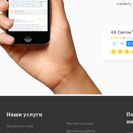
клиенту.
Наши услуги
П
и
Монтаж кессонов
Монтаж септиков
Дренажные работы