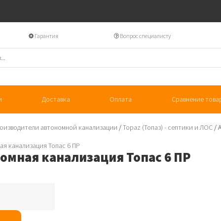
Гарантия
Вопрос специалисту
и
Доставка
Оплата
Сравнение това
оизводители автономной канализации
/
Topaz (Топаз) - септики и ЛОС
/ 
омная канализация Топас 6 ПР
я