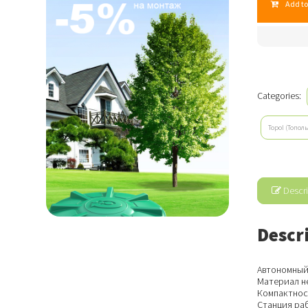
Add to
quantity
Categories:
Topol (Тополь
Descri
Descr
Автономный 
Материал не
Компактнос
Станция ра