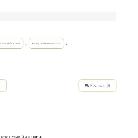
,
,
ьным выбросом
Анаэробные септики
n
Reviews (0)
инудительной аэрации.