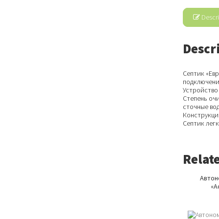
Descri
Descr
Септик «Ев
подключени
Устройство
Степень очи
сточные вод
Конструкция
Септик легк
Relat
Автон
«A