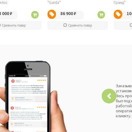
8 000
₽
86 900
₽
10
Сравнить товар
Сравнить товар
Заказыва
установк
Весь про
был под 
работой 
оператив
клиенту.