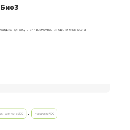
 Био3
ков даже при отсутствии возможности подключения к сети
,
los - септики и ЛОС
Недорогие ЛОС