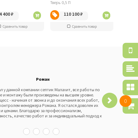
4 400
₽
110 100
₽
Сравнить товар
Сравнить товар
Об
зв
Ср
то
Роман
По
л у данной компании септик Малахит, все работы по
Бы
се
е и монтажу были произведены на высшем уровне.
че
0
цесс - начиная от звонка и до окончания всех работ,
Мо
Ко
контролем менеджера Романа. Я остался доволен их
пр
то
и ценами. Благодарю за профессионализм,
со
ность, качество работ и за индивидуальный подход к
и 
бы