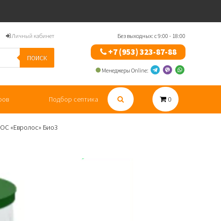
Личный кабинет
Без выходных: с 9:00 - 18:00
+7 (953) 323-87-88
ПОИСК
Менеджеры Online:
ров
Подбор септика
0
ЛОС «Евролос» Био3