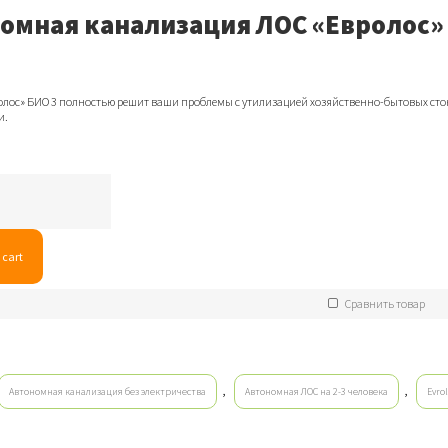
омная канализация ЛОС «Евролос»
олос» БИО 3 полностью решит ваши проблемы с утилизацией хозяйственно-бытовых сто
и.
я
 cart
Сравнить товар
,
,
Автономная канализация без электричества
Автономная ЛОС на 2-3 человека
Evro