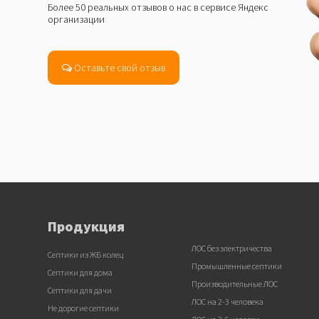
Более 50 реальных отзывов о нас в сервисе Яндекс
организации
Оставьте свой отзыв
Продукция
ЛОС без электричества
Септики из ЖБ колец
Промышленные септики
Септики для дома
Производительные ЛОС
Септики для дачи
ЛОС на 2-3 человека
Не дорогие септики