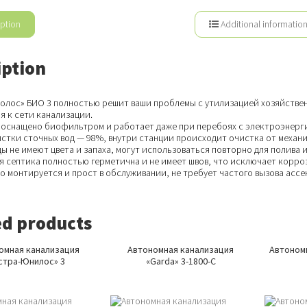
ption
Additional informatio
iption
ролос» БИО 3 полностью решит ваши проблемы с утилизацией хозяйстве
я к сети канализации.
 оснащено биофильтром и работает даже при перебоях с электроэнерг
стки сточных вод — 98%, внутри станции происходит очистка от механи
ы не имеют цвета и запаха, могут использоваться повторно для полива 
 септика полностью герметична и не имеет швов, что исключает корроз
о монтируется и прост в обслуживании, не требует частого вызова ассе
ed products
омная канализация
Автономная канализация
Автономн
стра-Юнилос» 3
«Garda» 3-1800-С