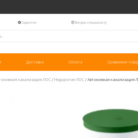
Гарантия
Вопрос специалисту
и
Доставка
Оплата
Сравнение това
тономная канализация ЛОС
/
Недорогие ЛОС
/ Автономная канализация 