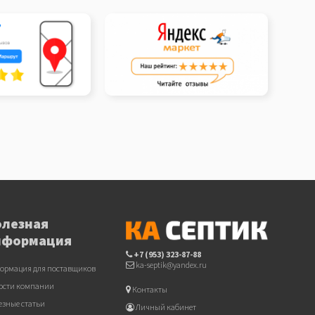
олезная
нформация
+7 (953) 323-87-88
ka-septik@yandex.ru
ормация для поставщиков
ости компании
Контакты
езные статьи
Личный кабинет