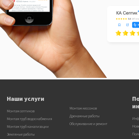
Наши услуги
П
и
Монтаж кессонов
Монтаж септиков
Дренажные работы
Инф
Монтаж труб водоснабжения
Обслуживание и ремонт
Нов
Монтаж труб канализации
Пол
Земляные работы