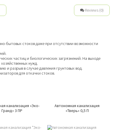
n
Reviews (0)
нно-бытовых стоков даже при отсутствии возможности
ией.
ческих частиц и биологических загрязнений. На выходе
и хозяйственных нужд.
ию и разрыв в случае давления грунтовых вод.
низаторов для откачки стоков.
ая канализация «Эко-
Автономная канализация
Гранд» 3 ПР
«Тверь» 0,5 П