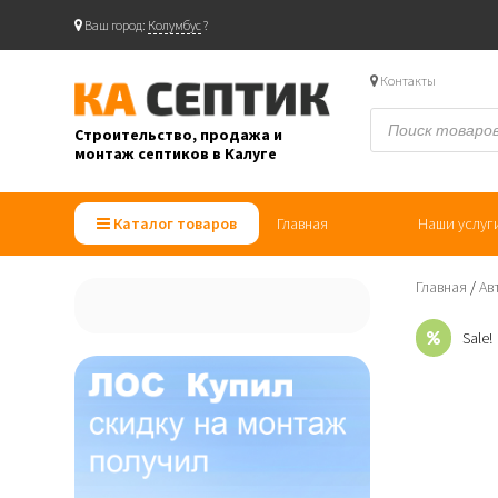
Ваш город:
Колумбус
?
Skip
to
Контакты
content
Поиск
товаров
Строительство, продажа и
монтаж септиков в Калуге
"Ка септик" — продажа, монтаж и строительство септиков в Калуге
Каталог товаров
Главная
Наши услуг
Главная
/
Ав
Sale!