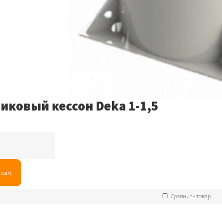
иковый кессон Deka 1-1,5
й
 cart
Сравнить товар