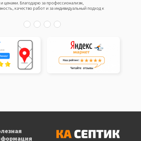
и ценами. Благодарю за профессионализм,
со
ность, качество работ и за индивидуальный подход к
и 
бы
олезная
нформация