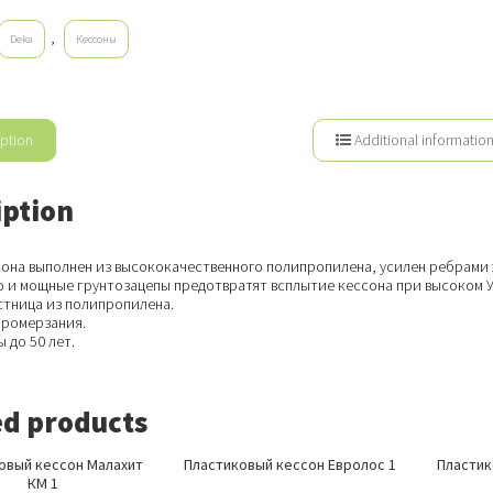
,
Deka
Кессоны
ption
Additional informatio
iption
сона выполнен из высококачественного полипропилена, усилен ребрами
о и мощные грунтозацепы предотвратят всплытие кессона при высоком У
стница из полипропилена.
промерзания.
 до 50 лет.
ed products
овый кессон Малахит
Пластиковый кессон Евролос 1
Пластик
КМ 1