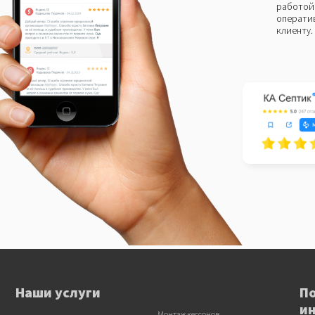
работой 
оператив
клиенту.
Наши услуги
П
и
Монтаж кессонов