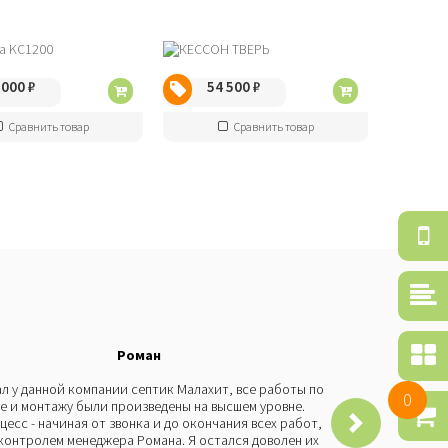
 000
₽
54 500
₽
Сравнить товар
Сравнить товар
Об
зв
Ср
то
По
Роман
се
л у данной компании септик Малахит, все работы по
Бы
0
е и монтажу были произведены на высшем уровне.
че
Ко
цесс - начиная от звонка и до окончания всех работ,
Мо
то
контролем менеджера Романа. Я остался доволен их
пр