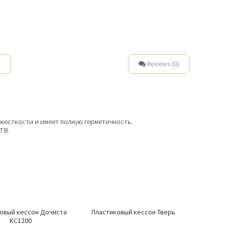
n
Reviews (0)
 жесткости и имеет полную герметичность.
ГВ.
овый кессон Дoчиcтa
Пластиковый кессон Тверь
KC1200