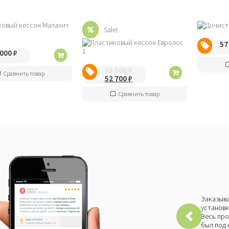
Sale!
57
 000
₽
55 500
₽
Сравнить товар
52 700
₽
Сравнить товар
Заказыва
установк
Весь про
был под 