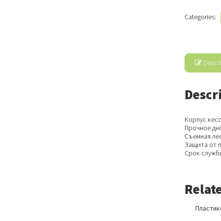
Categories:
Descri
Descr
Корпус кес
Прочное дн
Съемная ле
Защита от 
Срок службы
Relat
Пластик