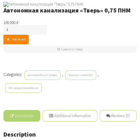
Автономная канализация «Тверь» 0,75 ПНМ
165 000
₽
Автономная
канализация
"Тверь"
Add to cart
0,75
ПНМ
Сравнить товар
quantity
Categories:
,
,
Автономная ЛОС на 3-5 человека
Тверь (tver) - септики и ЛОС
ЛОС с принудительным выбросом
Description
Additional information
Reviews (0)
Description