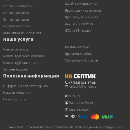
ЛОС без электричества
Септики из ЖБ колец
Промышленные септики
Септики для дома
Производительные ЛОС
Септики для дачи
ЛОС на 2-3 человека
Не дорогие септики
ЛОС на 3-5 человек
Автономная канализация
Наши услуги
Монтаж кессонов
Монтаж септиков
Дренажные работы
Монтаж труб водоснабжения
Обслуживание и ремонт
Монтаж труб канализации
Земляные работы
Полезная информация
+7 (953) 323-87-88
Информация для поставщиков
ka-septik@yandex.ru
Новости компании
Контакты
Полезные статьи
Личный кабинет
Задать вопрос
"КА Септик" - продажа, монтаж и строительство септиков, очистных сооружений и