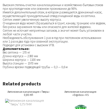
Высокая степень очистки канализационных и хозяйственно-бытовых стоков
при круглогодичном или сезонном проживании до 98%.
Имеется дополнительный отсек, в котором размещается дренажный насос,
осуществляющий принудительный отвод очищенной воды из септика.
Септик имеет увеличенную высоту корпуса.
Очищенная вода может сбрасываться в грунт, канаву, траншею или водоем,
без риска заражения почвы или опасности для жителей водоема.
Септик не источает неприятных запахов, а значит может быть установлен в
любой части участка.
Необходимость обслуживания 1 раз в год при постоянном использовании
или 1 раз в два года при сезонной эксплуатации.
Подходит для установки с высоким УГВ.
Дополнительно:
Вес септика — 170 кг
Длина корпуса — 2300 мм
Ширина корпуса — 1100 мм
Высота станции — 1970 мм
Глубина врезки подводящей трубы — 0,3 — 0,6 м
Related products
Автономная канализация «Тверь»
Автономная канализация
0,85 НП
«Ergobox» 4 S