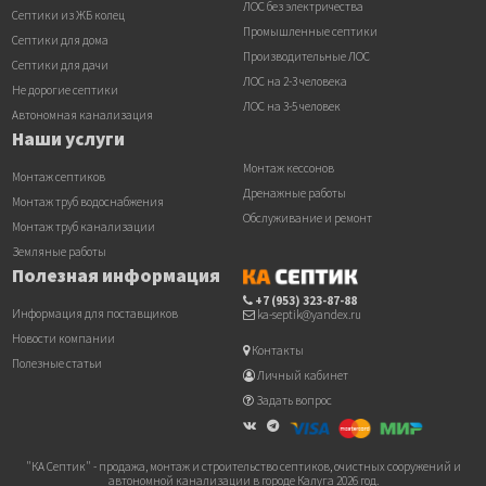
ЛОС без электричества
Септики из ЖБ колец
Промышленные септики
Септики для дома
Производительные ЛОС
Септики для дачи
ЛОС на 2-3 человека
Не дорогие септики
ЛОС на 3-5 человек
Автономная канализация
Наши услуги
Монтаж кессонов
Монтаж септиков
Дренажные работы
Монтаж труб водоснабжения
Обслуживание и ремонт
Монтаж труб канализации
Земляные работы
Полезная информация
+7 (953) 323-87-88
Информация для поставщиков
ka-septik@yandex.ru
Новости компании
Контакты
Полезные статьи
Личный кабинет
Задать вопрос
"КА Септик" - продажа, монтаж и строительство септиков, очистных сооружений и
автономной канализации в городе Калуга 2026 год.