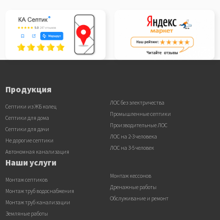
Продукция
ЛОС без электричества
Септики из ЖБ колец
Промышленные септики
Септики для дома
Производительные ЛОС
Септики для дачи
ЛОС на 2-3 человека
Не дорогие септики
ЛОС на 3-5 человек
Автономная канализация
Наши услуги
Монтаж кессонов
Монтаж септиков
Дренажные работы
Монтаж труб водоснабжения
Обслуживание и ремонт
Монтаж труб канализации
Земляные работы