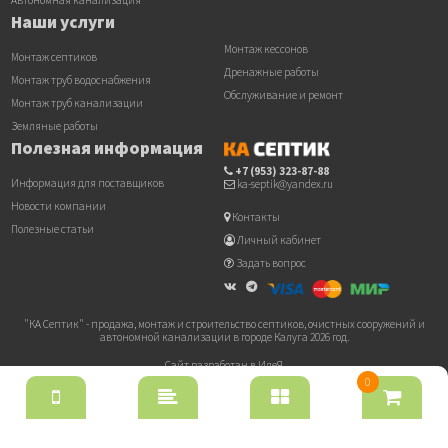
Наши услуги
Монтаж кессонов
Монтаж септиков
Дренажные работы
Монтаж труб водоснабжения
Обслуживание и ремонт
Монтаж труб канализации
Земляные работы
Полезная информация
+7 (953) 323-87-88
Информация для поставщиков
ka-septik@yandex.ru
Новости компании
Контакты
Полезные статьи
Личный кабинет
Задать вопрос
"КА Септик" - продажа, монтаж и строительство септиков, очистных сооружений и
автономной канализации в городе Калуга 2026 год.
Сайт разработан в ИдеЯ
0
⚠ Внимание! ️Срок лицензии плагина
WT Geotargeting Pro
подошел к