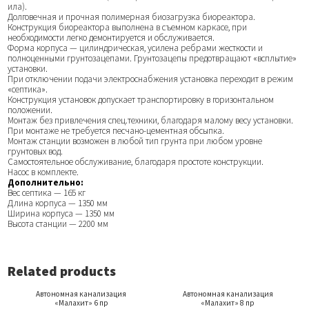
ила).
Долговечная и прочная полимерная биозагрузка биореактора.
Конструкция биореактора выполнена в съемном каркасе, при
необходимости легко демонтируется и обслуживается.
Форма корпуса — цилиндрическая, усилена ребрами жесткости и
полноценными грунтозацепами. Грунтозацепы предотвращают «всплытие»
установки.
При отключении подачи электроснабжения установка переходит в режим
«септика».
Конструкция установок допускает транспортировку в горизонтальном
положении.
Монтаж без привлечения спец.техники, благодаря малому весу установки.
При монтаже не требуется песчано-цементная обсыпка.
Монтаж станции возможен в любой тип грунта при любом уровне
грунтовых вод.
Самостоятельное обслуживание, благодаря простоте конструкции.
Насос в комплекте.
Дополнительно:
Вес септика — 165 кг
Длина корпуса — 1350 мм
Ширина корпуса — 1350 мм
Высота станции — 2200 мм
Related products
Автономная канализация
Автономная канализация
«Малахит» 6 пр
«Малахит» 8 пр