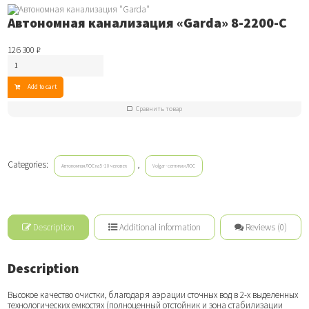
Автономная канализация «Garda» 8-2200-С
126 300
₽
Автономная
канализация
"Garda"
Add to cart
8-
2200-
Сравнить товар
С
quantity
Categories:
,
Автономная ЛОС на 5-10 человек
Volgar - септики и ЛОС
Description
Additional information
Reviews (0)
Description
Высокое качество очистки, благодаря аэрации сточных вод в 2-х выделенных
технологических емкостях (полноценный отстойник и зона стабилизации