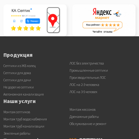
Продукция
ЛОС без электричества
Септики из ЖБ колец
Промышленные септики
Септики для дома
Производительные ЛОС
Септики для дачи
ЛОС на 2-3 человека
Не дорогие септики
ЛОС на 3-5 человек
Автономная канализация
Наши услуги
Монтаж кессонов
Монтаж септиков
Дренажные работы
Монтаж труб водоснабжения
Обслуживание и ремонт
Монтаж труб канализации
Земляные работы