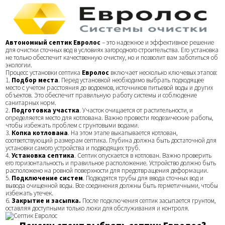
Автономный септик Евролос
– это надежное и эффективное решение
для очистки сточных вод в условиях загородного строительства. Его установка
не только обеспечит качественную очистку, но и позволит вам заботиться об
экологии.
Процесс установки септика
Евролос
включает несколько ключевых этапов:
1.
Подбор места
. Перед установкой необходимо выбрать подходящее
место с учетом расстояния до водоемов, источников питьевой воды и других
объектов. Это обеспечит правильную работу системы и соблюдение
санитарных норм.
2.
Подготовка участка
. Участок очищается от растительности, и
определяется место для котлована. Важно провести геодезические работы,
чтобы избежать проблем с грунтовыми водами.
3.
Копка котлована
. На этом этапе выкапывается котлован,
соответствующий размерам септика. Глубина должна быть достаточной для
установки самого устройства и подводящих труб.
4.
Установка септика
. Септик опускается в котлован. Важно проверить
его горизонтальность и правильное расположение. Устройство должно быть
расположено на ровной поверхности для предотвращения деформации.
5.
Подключение систем
. Подводятся трубы для ввода сточных вод и
вывода очищенной воды. Все соединения должны быть герметичными, чтобы
избежать утечек.
6.
Закрытие и засыпка.
После подключения септик засыпается грунтом,
оставляя доступными только люки для обслуживания и контроля.