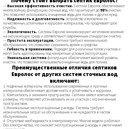
Почему стоит выбрать септик Евролос?
—
Высокая эффективность очистки.
Септики Евролос обеспечивают
многослойную фильтрацию сточных вод, что гарантирует до
98%
очистки.
Это позволяет использовать очищенные воды для полива и других нужд.
—
Надежность и долговечность
. Устройство изготовлено из
качественных, устойчивых к коррозии материалов, что продлевает срок
службы.
—
Экологичность.
Системы Евролос минимизируют негативное влияние
на окружающую среду и соответствуют современным стандартам очистки.
—
Простота эксплуатации.
Септики требуют минимального
обслуживания, что позволяет сэкономить время и средства.
—
Гибкость в применении.
Подходят для различных типов участков и
могут быть адаптированы под конкретные условия эксплуатации.
—
Уникальная система
фильтрации обеспечивает высокий уровень
очистки, что позволяет использовать очищенные воды для полива.
Преимущественные отличия септиков
Евролос от других систем сточных вод
включают:
1. Надежные материалы. Использование современных и прочных
материалов обеспечивает долговечность и устойчивость к коррозии.
2. Компактность и экономия пространства. Септики имеют компактные
размеры, что позволяет устанавливать их на участках с ограниченным
пространством.
3. Минимальные эксплуатационные расходы. Системы требуют
незначительных затрат на обслуживание и не нуждаются в частом
обслуживании.
4. Отсутствие необходимости в электроэнергии. Многие модели работают
без электричества, что снижает эксплуатационные расходы и увеличивает