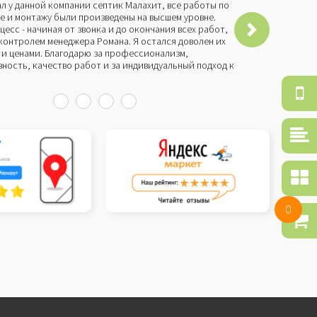
л у данной компании септик Малахит, все работы по
Бы
е и монтажу были произведены на высшем уровне.
че
цесс - начиная от звонка и до окончания всех работ,
Мо
контролем менеджера Романа. Я остался доволен их
пр
и ценами. Благодарю за профессионализм,
со
ность, качество работ и за индивидуальный подход к
и 
бы
Об
зв
Ср
то
По
се
0
Ко
то