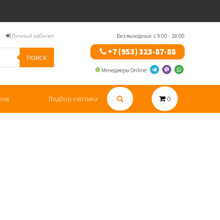
Личный кабинет
Без выходных: с 9:00 - 18:00
+7 (953) 323-87-88
ПОИСК
Менеджеры Online:
ров
Подбор септика
0