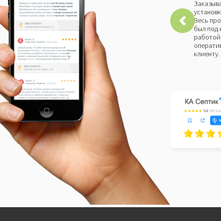
Заказыва
установк
Весь про
был под 
работой 
оператив
клиенту.