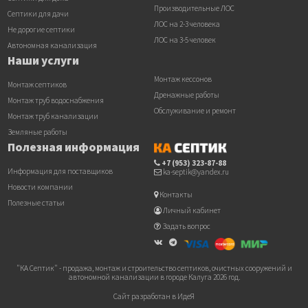
Производительные ЛОС
Септики для дачи
ЛОС на 2-3 человека
Не дорогие септики
ЛОС на 3-5 человек
Автономная канализация
Наши услуги
Монтаж кессонов
Монтаж септиков
Дренажные работы
Монтаж труб водоснабжения
Обслуживание и ремонт
Монтаж труб канализации
Земляные работы
Полезная информация
+7 (953) 323-87-88
Информация для поставщиков
ka-septik@yandex.ru
Новости компании
Контакты
Полезные статьи
Личный кабинет
Задать вопрос
"КА Септик" - продажа, монтаж и строительство септиков, очистных сооружений и
автономной канализации в городе Калуга 2026 год.
Сайт разработан в ИдеЯ