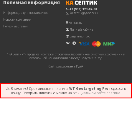
Полезная информация
+7 (953) 323-87-88
Информация для поставщиков
ka-septik@yandex.ru
Новости компании
Контакты
Полезные статьи
Личный кабинет
Задать вопрос
"КА Септик" - продажа, монтаж и строительство септиков, очистных сооружений и
автономной канализации в городе Калуга 2026 год.
Сайт разработан в ИдеЯ
⚠ Внимание! ️Срок лицензии плагина
WT Geotargeting Pro
подошел к
концу. Продлить лицензию можно на
официальном сайте плагина
.