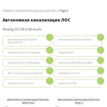
Главная
/
Автономная канализация ЛОС
/ Page 8
Автономная канализация ЛОС
Showing 113–128 of 142 results
6
34
Автономная канализация без
Автономная ЛОС на 2-3 человека
электричества
45
41
Автономная ЛОС на 3-5 человека
Недорогие ЛОС
60
12
Автономная ЛОС на 5-10 человек
Автономная ЛОС более 10 человек
28
21
ЛОС с принудительным выбросом
Анаэробные септики
3
17
Промышленные септики
Аэрационные ЛОС
Автономная канализация Гринлос
Автономная канализация Гринлос
Аква 6 низ
Аэро 3