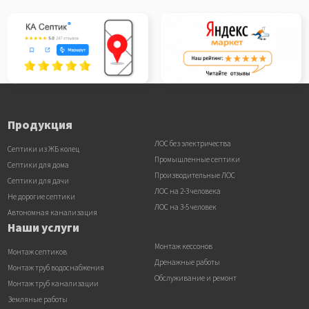
Продукция
ЛОС без электричества
Септики из ЖБ колец
Промышленные септики
Септики для дома
Производительные ЛОС
Септики для дачи
ЛОС на 2-3 человека
Не дорогие септики
ЛОС на 3-5 человек
Автономная канализация
Наши услуги
Монтаж кессонов
Монтаж септиков
Дренажные работы
Монтаж труб водоснабжения
Обслуживание и ремонт
Монтаж труб канализации
Земляные работы